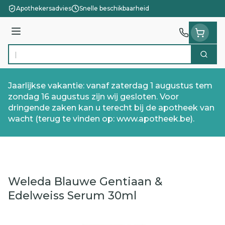
Ga naar de inhoud
Apothekersadvies
Snelle beschikbaarheid
Menu
Zoek
Product, merk, categorie...
Jaarlijkse vakantie: vanaf zaterdag 1 augustus tem
zondag 16 augustus zijn wij gesloten. Voor
dringende zaken kan u terecht bij de apotheek van
wacht (terug te vinden op: www.apotheek.be).
Weleda Blauwe Gentiaan &
Edelweiss Serum 30ml