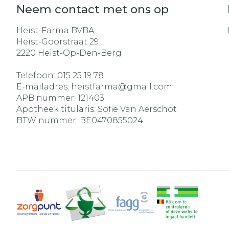
Neem contact met ons op
Heist-Farma BVBA
Heist-Goorstraat 29
2220
Heist-Op-Den-Berg
Telefoon:
015 25 19 78
E-mailadres:
heistfarma@
gmail.com
APB nummer:
121403
Apotheek titularis:
Sofie Van Aerschot
BTW nummer:
BE0470855024