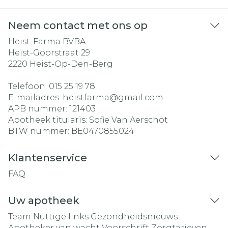
Neem contact met ons op
Heist-Farma BVBA
Heist-Goorstraat 29
2220
Heist-Op-Den-Berg
Telefoon:
015 25 19 78
E-mailadres:
heistfarma@
gmail.com
APB nummer:
121403
Apotheek titularis:
Sofie Van Aerschot
BTW nummer:
BE0470855024
Klantenservice
FAQ
Uw apotheek
Team
Nuttige links
Gezondheidsnieuws
Apotheker van wacht
Voorschrift
Zorgtarieven