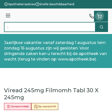
Ga naar de inhoud
Apothekersadvies
Snelle beschikbaarheid
Menu
Zoek
Product, merk, categorie...
Jaarlijkse vakantie: vanaf zaterdag 1 augustus tem
zondag 16 augustus zijn wij gesloten. Voor
dringende zaken kan u terecht bij de apotheek van
wacht (terug te vinden op: www.apotheek.be).
Viread 245mg Filmomh Tabl 30 X
245mg
Geneesmiddel
Op voorschrift