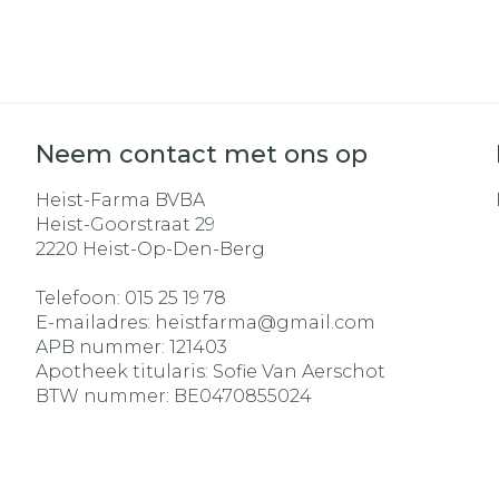
Neem contact met ons op
Heist-Farma BVBA
Heist-Goorstraat 29
2220
Heist-Op-Den-Berg
Telefoon:
015 25 19 78
E-mailadres:
heistfarma@
gmail.com
APB nummer:
121403
Apotheek titularis:
Sofie Van Aerschot
BTW nummer:
BE0470855024