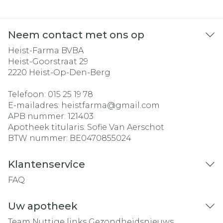
Neem contact met ons op
Heist-Farma BVBA
Heist-Goorstraat 29
2220
Heist-Op-Den-Berg
Telefoon:
015 25 19 78
E-mailadres:
heistfarma@
gmail.com
APB nummer:
121403
Apotheek titularis:
Sofie Van Aerschot
BTW nummer:
BE0470855024
Klantenservice
FAQ
Uw apotheek
Team
Nuttige links
Gezondheidsnieuws