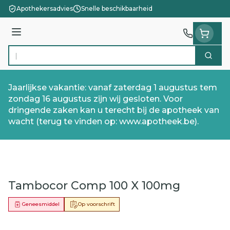
Ga naar de inhoud
Apothekersadvies
Snelle beschikbaarheid
Menu
Zoek
Product, merk, categorie...
Jaarlijkse vakantie: vanaf zaterdag 1 augustus tem
zondag 16 augustus zijn wij gesloten. Voor
dringende zaken kan u terecht bij de apotheek van
wacht (terug te vinden op: www.apotheek.be).
Tambocor Comp 100 X 100mg
Geneesmiddel
Op voorschrift