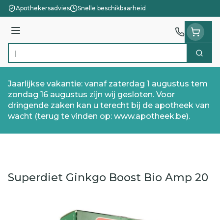
Ga naar de inhoud
Apothekersadvies
Snelle beschikbaarheid
Menu
Zoek
Product, merk, categorie...
Jaarlijkse vakantie: vanaf zaterdag 1 augustus tem
zondag 16 augustus zijn wij gesloten. Voor
dringende zaken kan u terecht bij de apotheek van
wacht (terug te vinden op: www.apotheek.be).
Superdiet Ginkgo Boost Bio Amp 20