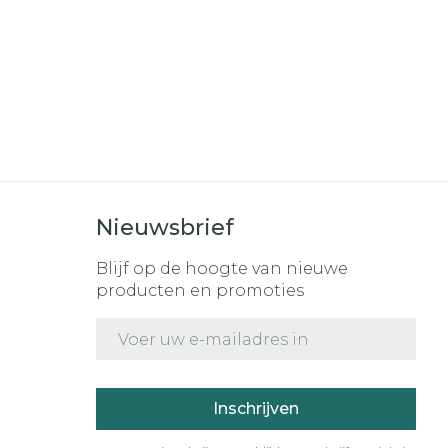
r
erende
Parfums en
geurproducten
Nieuwsbrief
Blijf op de hoogte van nieuwe
producten en promoties
E-mail adres
CBD
Inschrijven