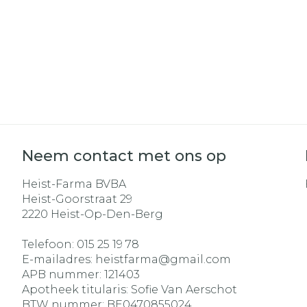
Haar
Gezichtsverz
Pillendozen e
Pigmentstoo
accessoires
Gevoelige hui
geïrriteerde 
Gemengde h
Doffe huid
Neem contact met ons op
Toon meer
Heist-Farma BVBA
Heist-Goorstraat 29
2220
Heist-Op-Den-Berg
Snurken
Telefoon:
015 25 19 78
E-mailadres:
heistfarma@
gmail.com
APB nummer:
121403
Apotheek titularis:
Sofie Van Aerschot
BTW nummer:
BE0470855024