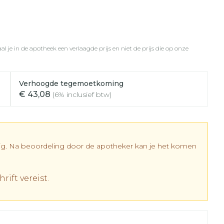
rapie
vogels
Wondzorg
Toon meer
Diagnosetesten en
meetapparatuur
Oren
Mond en keel
 stress
Vlooien en teken
l je in de apotheek een verlaagde prijs en niet de prijs die op onze
Alcoholtest
ing
Oordopjes
Zuigtabletten
 therapie -
Bloeddrukmeter
els
d
 en -
Oorreiniging
Spray - oplossing
Mond, muil of snavel
Verhoogde tegemoetkoming
Cholesteroltest
el
ozen
Oordruppels
€ 43,08
(6% inclusief btw)
Hartslagmeter
en
elen
Toon meer
r
dig. Na beoordeling door de apotheker kan je het komen
rift vereist.
cherming
Hygiëne
Ergonomie
nning en -
Aambeien
es
Bad en douche
Ademhaling en zuurstof
tje
Badkamer