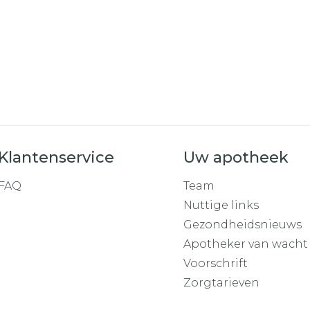
Toon mee
orging
Supplementen
Insectenw
middelen
n
Mondmaskers
rnissen
d -
huid
uid
Klantenservice
Uw apotheek
FAQ
Team
Nuttige links
Gezondheidsnieuws
Zelfbruiner
Scheren
Apotheker van wacht
Voorschrift
Zorgtarieven