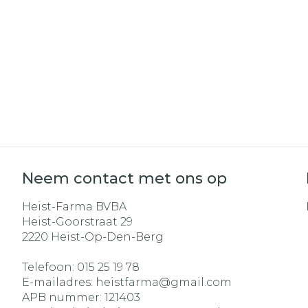
Haar
Gezichtsverz
Pillendozen e
Pigmentstoo
accessoires
Gevoelige hui
geïrriteerde 
Gemengde h
Doffe huid
Toon meer
Neem contact met ons op
Heist-Farma BVBA
Heist-Goorstraat 29
Snurken
2220
Heist-Op-Den-Berg
Telefoon:
015 25 19 78
E-mailadres:
heistfarma@
gmail.com
APB nummer:
121403