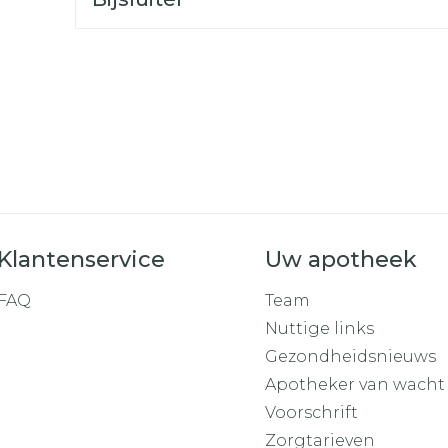
Toon mee
orging
Supplementen
Insectenw
middelen
n
Mondmaskers
rnissen
d -
huid
uid
Klantenservice
Uw apotheek
FAQ
Team
Nuttige links
Zelfbruiner
Scheren
Gezondheidsnieuws
Apotheker van wacht
Voorschrift
Zorgtarieven