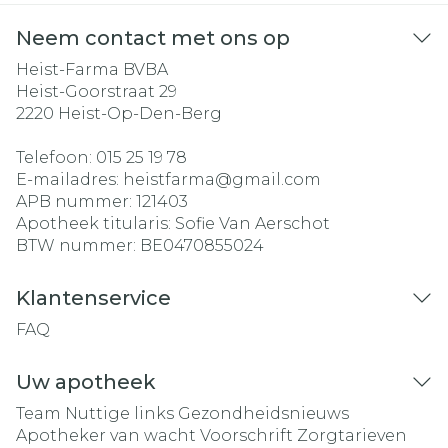
Neem contact met ons op
Heist-Farma BVBA
Heist-Goorstraat 29
2220
Heist-Op-Den-Berg
Telefoon:
015 25 19 78
E-mailadres:
heistfarma@
gmail.com
APB nummer:
121403
Apotheek titularis:
Sofie Van Aerschot
BTW nummer:
BE0470855024
Klantenservice
FAQ
Uw apotheek
Team
Nuttige links
Gezondheidsnieuws
Apotheker van wacht
Voorschrift
Zorgtarieven