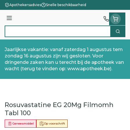
Ga naar de inhoud
Apothekersadvies
Snelle beschikbaarheid
Menu
Zoek
Product, merk, categorie...
Jaarlijkse vakantie: vanaf zaterdag 1 augustus tem
zondag 16 augustus zijn wij gesloten. Voor
dringende zaken kan u terecht bij de apotheek van
wacht (terug te vinden op: www.apotheek.be).
Rosuvastatine EG 20Mg Filmomh
Tabl 100
Geneesmiddel
Op voorschrift