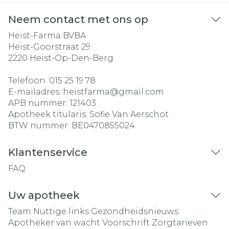
Neem contact met ons op
Heist-Farma BVBA
Heist-Goorstraat 29
2220
Heist-Op-Den-Berg
Telefoon:
015 25 19 78
E-mailadres:
heistfarma@
gmail.com
APB nummer:
121403
Apotheek titularis:
Sofie Van Aerschot
BTW nummer:
BE0470855024
Klantenservice
FAQ
Uw apotheek
Team
Nuttige links
Gezondheidsnieuws
Apotheker van wacht
Voorschrift
Zorgtarieven