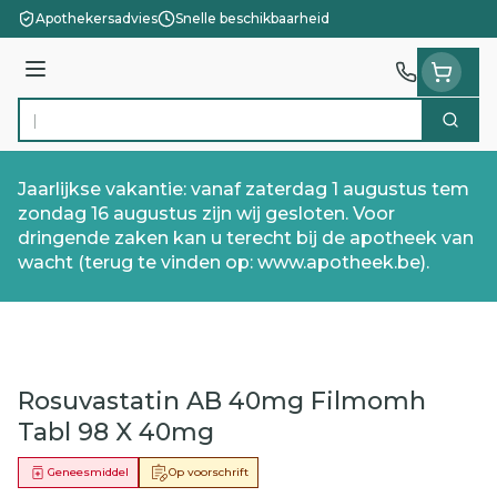
Ga naar de inhoud
Apothekersadvies
Snelle beschikbaarheid
Menu
Zoek
Product, merk, categorie...
Jaarlijkse vakantie: vanaf zaterdag 1 augustus tem
zondag 16 augustus zijn wij gesloten. Voor
dringende zaken kan u terecht bij de apotheek van
wacht (terug te vinden op: www.apotheek.be).
Rosuvastatin AB 40mg Filmomh
Tabl 98 X 40mg
Geneesmiddel
Op voorschrift