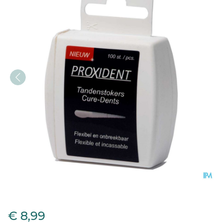
Proxident Tandenstokers P
€ 8,99