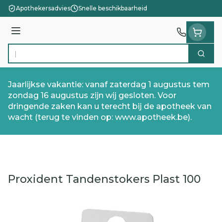
Ga naar de inhoud
Apothekersadvies
Snelle beschikbaarheid
Menu
Zoek
Product, merk, categorie...
Jaarlijkse vakantie: vanaf zaterdag 1 augustus tem
zondag 16 augustus zijn wij gesloten. Voor
dringende zaken kan u terecht bij de apotheek van
wacht (terug te vinden op: www.apotheek.be).
Proxident Tandenstokers Plast 100