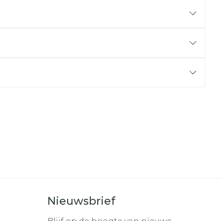
r
erende
Parfums en
geurproducten
CBD
Nieuwsbrief