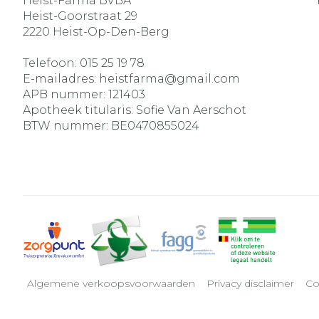
Heist-Farma BVBA
Heist-Goorstraat 29
2220
Heist-Op-Den-Berg
Telefoon:
015 25 19 78
E-mailadres:
heistfarma@
gmail.com
APB nummer:
121403
Apotheek titularis:
Sofie Van Aerschot
BTW nummer:
BE0470855024
Algemene verkoopsvoorwaarden
Privacy disclaimer
Co