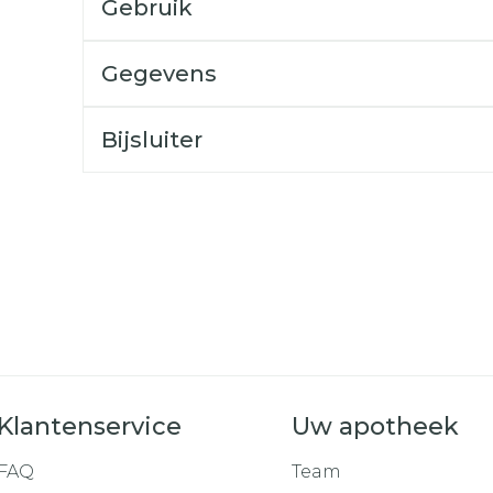
Gebruik
Toon mee
orging
Supplementen
Insectenw
Gegevens
middelen
n
Mondmaskers
rnissen
Bijsluiter
d -
huid
uid
Zelfbruiner
Scheren
Klantenservice
Uw apotheek
FAQ
Team