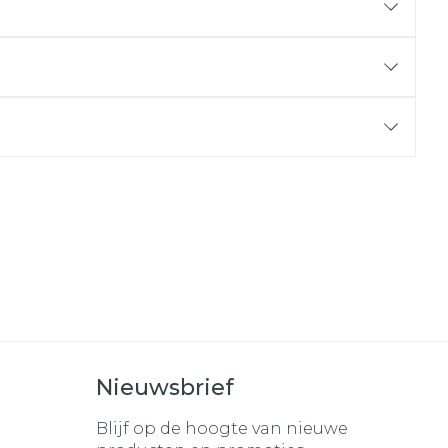
r
erende
Parfums en
geurproducten
CBD
Nieuwsbrief
Blijf op de hoogte van nieuwe