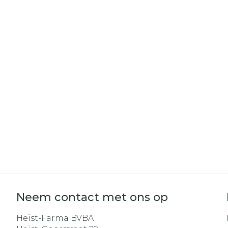
Haar
Gezichtsverz
Pillendozen e
Pigmentstoo
accessoires
Gevoelige hui
geïrriteerde 
Gemengde h
Doffe huid
Toon meer
Snurken
Neem contact met ons op
Heist-Farma BVBA