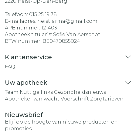
2220
Heist-Op-Den-Berg
Telefoon:
015 25 19 78
E-mailadres:
heistfarma@
gmail.com
APB nummer:
121403
Apotheek titularis:
Sofie Van Aerschot
BTW nummer:
BE0470855024
Klantenservice
FAQ
Uw apotheek
Team
Nuttige links
Gezondheidsnieuws
Apotheker van wacht
Voorschrift
Zorgtarieven
Nieuwsbrief
Blijf op de hoogte van nieuwe producten en
promoties