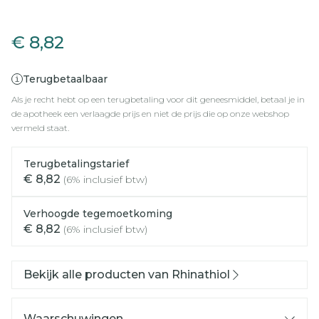
Nasa Rhinathiol 0,1% Fl M
€ 8,82
Terugbetaalbaar
Als je recht hebt op een terugbetaling voor dit geneesmiddel, betaal je in
de apotheek een verlaagde prijs en niet de prijs die op onze webshop
vermeld staat.
Terugbetalingstarief
€ 8,82
(6% inclusief btw)
Verhoogde tegemoetkoming
€ 8,82
(6% inclusief btw)
Bekijk alle producten van Rhinathiol
Waarschuwingen