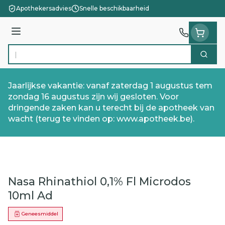
Ga naar de inhoud
Apothekersadvies
Snelle beschikbaarheid
Menu
Zoek
Product, merk, categorie...
Jaarlijkse vakantie: vanaf zaterdag 1 augustus tem
zondag 16 augustus zijn wij gesloten. Voor
dringende zaken kan u terecht bij de apotheek van
wacht (terug te vinden op: www.apotheek.be).
Nasa Rhinathiol 0,1% Fl Microdos
10ml Ad
Geneesmiddel