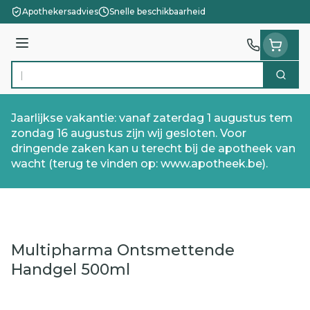
Ga naar de inhoud
Apothekersadvies
Snelle beschikbaarheid
Menu
Zoek
Product, merk, categorie...
Jaarlijkse vakantie: vanaf zaterdag 1 augustus tem
zondag 16 augustus zijn wij gesloten. Voor
dringende zaken kan u terecht bij de apotheek van
wacht (terug te vinden op: www.apotheek.be).
Multipharma Ontsmettende
Handgel 500ml