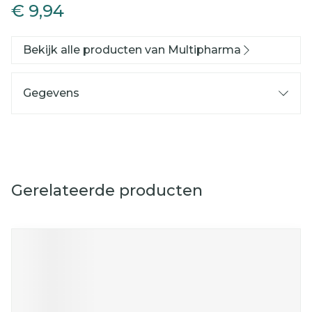
€ 9,94
Bekijk alle producten van Multipharma
Gegevens
Gerelateerde producten
Navigeren door de elementen van de carrousel is mog
Druk om carrousel over te slaan
Druk op om naar carrouselnavigatie te gaan