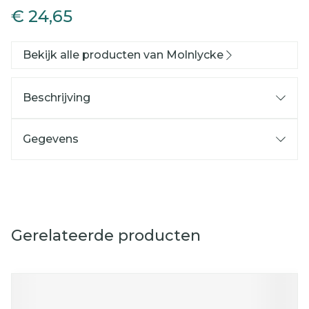
€ 24,65
Bekijk alle producten van Molnlycke
Beschrijving
Gegevens
Gerelateerde producten
Navigeren door de elementen van de carrousel is mog
Druk om carrousel over te slaan
Druk op om naar carrouselnavigatie te gaan