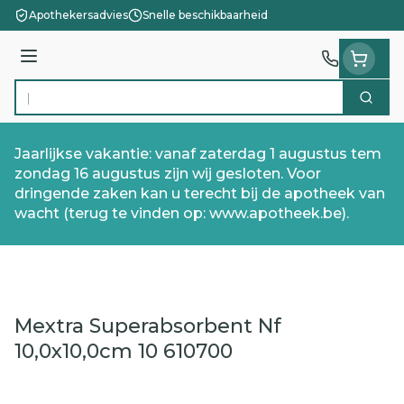
Ga naar de inhoud
Apothekersadvies
Snelle beschikbaarheid
Menu
Zoek
Product, merk, categorie...
Jaarlijkse vakantie: vanaf zaterdag 1 augustus tem
zondag 16 augustus zijn wij gesloten. Voor
dringende zaken kan u terecht bij de apotheek van
wacht (terug te vinden op: www.apotheek.be).
Mextra Superabsorbent Nf
10,0x10,0cm 10 610700