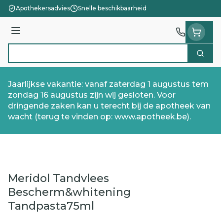
Ga naar de inhoud
Apothekersadvies
Snelle beschikbaarheid
Menu
Zoek
Product, merk, categorie...
Jaarlijkse vakantie: vanaf zaterdag 1 augustus tem
zondag 16 augustus zijn wij gesloten. Voor
dringende zaken kan u terecht bij de apotheek van
wacht (terug te vinden op: www.apotheek.be).
Meridol Tandvlees
Bescherm&whitening
Tandpasta75ml