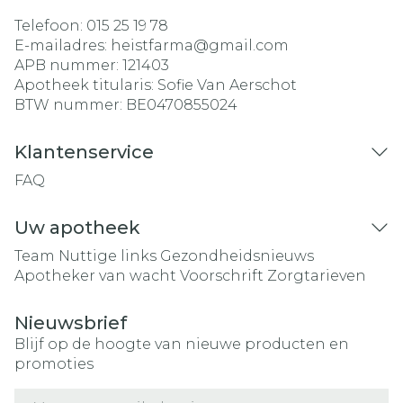
Telefoon:
015 25 19 78
E-mailadres:
heistfarma@
gmail.com
APB nummer:
121403
Apotheek titularis:
Sofie Van Aerschot
BTW nummer:
BE0470855024
Klantenservice
FAQ
Uw apotheek
Team
Nuttige links
Gezondheidsnieuws
Apotheker van wacht
Voorschrift
Zorgtarieven
Nieuwsbrief
Blijf op de hoogte van nieuwe producten en
promoties
E-mail adres