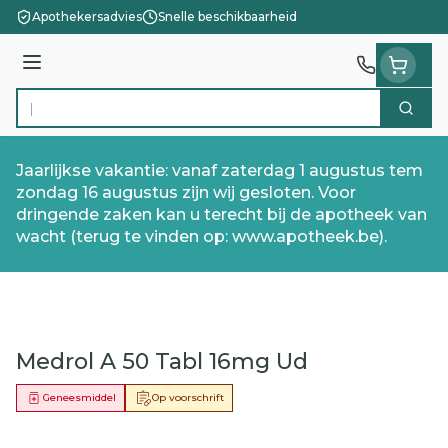
Ga naar de inhoud
Apothekersadvies
Snelle beschikbaarheid
Menu
Zoek
Product, merk, categorie...
Jaarlijkse vakantie: vanaf zaterdag 1 augustus tem
zondag 16 augustus zijn wij gesloten. Voor
dringende zaken kan u terecht bij de apotheek van
wacht (terug te vinden op: www.apotheek.be).
Medrol A 50 Tabl 16mg Ud
Geneesmiddel
Op voorschrift