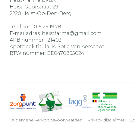
Heist-Farma BVBA
Heist-Goorstraat 29
2220
Heist-Op-Den-Berg
Telefoon:
015 25 19 78
E-mailadres:
heistfarma@
gmail.com
APB nummer:
121403
Apotheek titularis:
Sofie Van Aerschot
BTW nummer:
BE0470855024
Algemene verkoopsvoorwaarden
Privacy disclaimer
Co