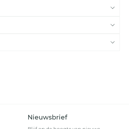
r
erende
Parfums en
geurproducten
CBD
Nieuwsbrief