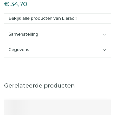
€ 34,70
Bekijk alle producten van Lierac
Samenstelling
Gegevens
Gerelateerde producten
Navigeren door de elementen van de carrousel is mog
Druk om carrousel over te slaan
Druk op om naar carrouselnavigatie te gaan