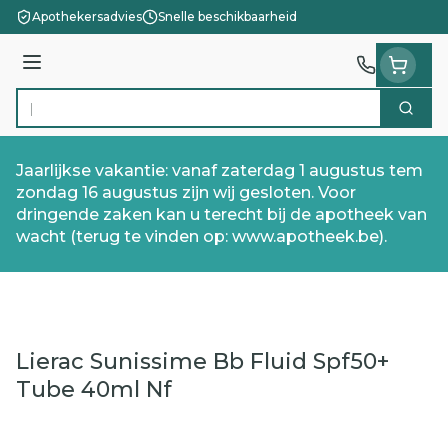
Ga naar de inhoud
Apothekersadvies
Snelle beschikbaarheid
Menu
Zoek
Product, merk, categorie...
Jaarlijkse vakantie: vanaf zaterdag 1 augustus tem
zondag 16 augustus zijn wij gesloten. Voor
dringende zaken kan u terecht bij de apotheek van
wacht (terug te vinden op: www.apotheek.be).
Lierac Sunissime Bb Fluid Spf50+
Tube 40ml Nf