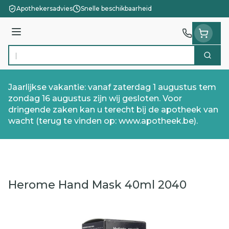
Ga naar de inhoud
Apothekersadvies
Snelle beschikbaarheid
Menu
Zoek
Product, merk, categorie...
Jaarlijkse vakantie: vanaf zaterdag 1 augustus tem
zondag 16 augustus zijn wij gesloten. Voor
dringende zaken kan u terecht bij de apotheek van
wacht (terug te vinden op: www.apotheek.be).
Herome Hand Mask 40ml 2040