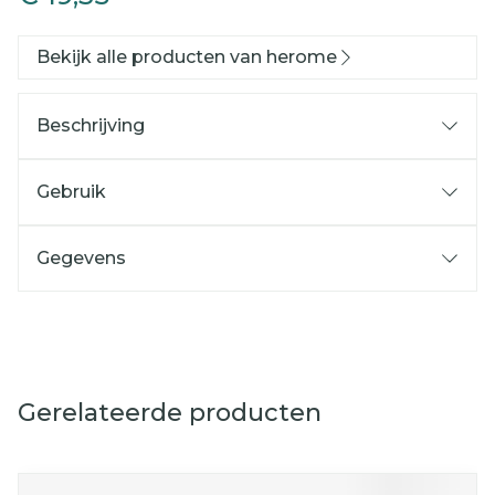
Bekijk alle producten van herome
Beschrijving
Gebruik
Gegevens
Gerelateerde producten
Navigeren door de elementen van de carrousel is mog
Druk om carrousel over te slaan
Druk op om naar carrouselnavigatie te gaan