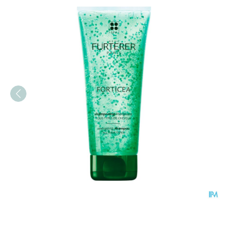
Furterer Forticea Stimul