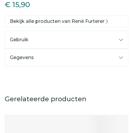
€ 15,90
Bekijk alle producten van René Furterer
Gebruik
Gegevens
Gerelateerde producten
Navigeren door de elementen van de carrousel is mog
Druk om carrousel over te slaan
Druk op om naar carrouselnavigatie te gaan