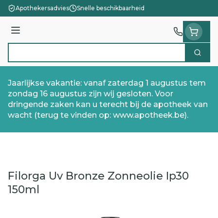
Ga naar de inhoud
Apothekersadvies
Snelle beschikbaarheid
Menu
Zoek
Product, merk, categorie...
Jaarlijkse vakantie: vanaf zaterdag 1 augustus tem
zondag 16 augustus zijn wij gesloten. Voor
dringende zaken kan u terecht bij de apotheek van
wacht (terug te vinden op: www.apotheek.be).
Filorga Uv Bronze Zonneolie Ip30
150ml