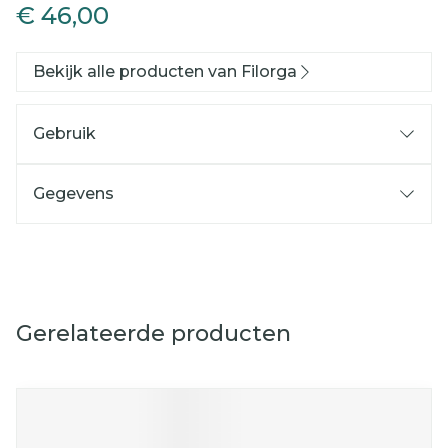
€ 46,00
Bekijk alle producten van Filorga
Gebruik
Gegevens
Gerelateerde producten
Navigeren door de elementen van de carrousel is mog
Druk om carrousel over te slaan
Druk op om naar carrouselnavigatie te gaan