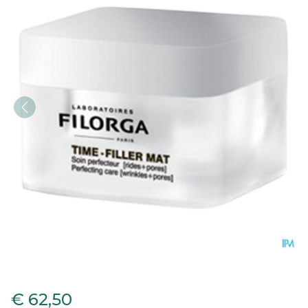
Filorga Time Filler Mat Z/
€ 62,50