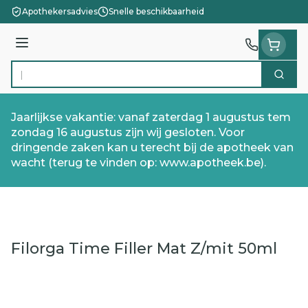
Ga naar de inhoud
Apothekersadvies
Snelle beschikbaarheid
Menu
Zoek
Product, merk, categorie...
Jaarlijkse vakantie: vanaf zaterdag 1 augustus tem
zondag 16 augustus zijn wij gesloten. Voor
dringende zaken kan u terecht bij de apotheek van
wacht (terug te vinden op: www.apotheek.be).
Filorga Time Filler Mat Z/mit 50ml