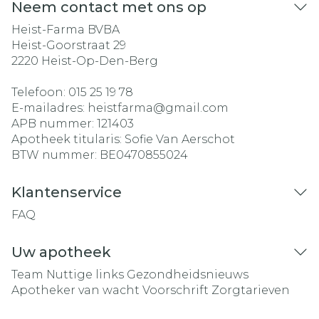
Neem contact met ons op
Heist-Farma BVBA
Heist-Goorstraat 29
2220
Heist-Op-Den-Berg
Telefoon:
015 25 19 78
E-mailadres:
heistfarma@
gmail.com
APB nummer:
121403
Apotheek titularis:
Sofie Van Aerschot
BTW nummer:
BE0470855024
Klantenservice
FAQ
Uw apotheek
Team
Nuttige links
Gezondheidsnieuws
Apotheker van wacht
Voorschrift
Zorgtarieven