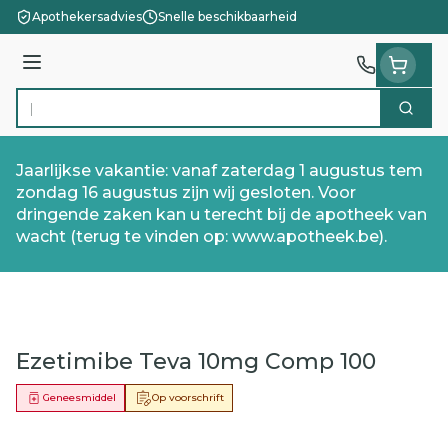
Ga naar de inhoud
Apothekersadvies
Snelle beschikbaarheid
Menu
Zoek
Product, merk, categorie...
Jaarlijkse vakantie: vanaf zaterdag 1 augustus tem
zondag 16 augustus zijn wij gesloten. Voor
dringende zaken kan u terecht bij de apotheek van
wacht (terug te vinden op: www.apotheek.be).
Ezetimibe Teva 10mg Comp 100
Geneesmiddel
Op voorschrift