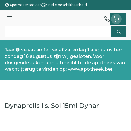
Ga naar de inhoud
Apothekersadvies
Snelle beschikbaarheid
Menu
Zoek
Product, merk, categorie...
Jaarlijkse vakantie: vanaf zaterdag 1 augustus tem
zondag 16 augustus zijn wij gesloten. Voor
dringende zaken kan u terecht bij de apotheek van
wacht (terug te vinden op: www.apotheek.be).
Dynaprolis l.s. Sol 15ml Dynar