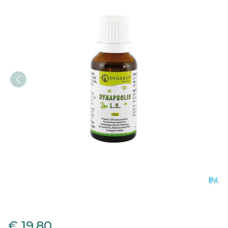
Dynaprolis l.s. Sol 15ml Dy
€ 19,80