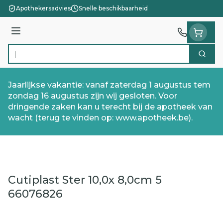
Ga naar de inhoud
Apothekersadvies
Snelle beschikbaarheid
Menu
Zoek
Product, merk, categorie...
Jaarlijkse vakantie: vanaf zaterdag 1 augustus tem
zondag 16 augustus zijn wij gesloten. Voor
dringende zaken kan u terecht bij de apotheek van
wacht (terug te vinden op: www.apotheek.be).
Cutiplast Ster 10,0x 8,0cm 5
66076826