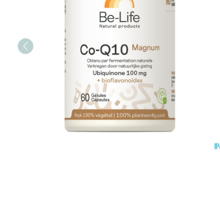
Honden
Vitaliteit 50+
Toon submenu voor Vitalit
Thuiszorg
Mond
Huid
Plantaardige 
Nagels en ho
Natuur geneeskunde
Batterijen
Toon submenu voor Natuu
Droge mond
Ontsmetten 
Toebehoren
Thuiszorg en EHBO
desinfectere
Elektrische
Spijsvertering
Toon submenu voor Thuis
Steriel mater
tandenborste
Schimmels
Dieren en insecten
Interdentaal -
Koortsblaasje
Toon submenu voor Dieren
Vacht, huid o
antiviraal
Kunstgebit
Geneesmiddelen
Jeuk
Toon submenu voor Genee
Toon meer
Voeten en be
Aerosoltherap
zuurstof
Zware benen
Droge voeten
Aerosol toest
kloven
Tabletten