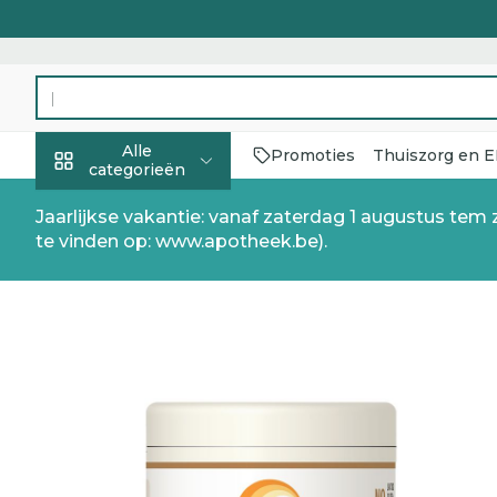
Ga naar de inhoud
Product, merk, categorie...
Alle
Promoties
Thuiszorg en 
categorieën
Promoties
Jaarlijkse vakantie: vanaf zaterdag 1 augustus tem
te vinden op: www.apotheek.be).
Schoonheid,
Haar en Hoof
Afslanken
Zwangerscha
Geheugen
Aromatherap
Lenzen en bril
Insecten
Maag darm st
verzorging en
hygiëne
Toon submenu voor Schoon
Kammen - on
Maaltijdverv
Zwangerscha
Verstuiver
Lensproduct
Verzorging
Maagzuur
insectenbet
Seksualiteit
Beschadigd 
Eetlustremm
Borstvoedin
Essentiële ol
Brillen
Lever, galbla
Dieet, voeding en
Co-q10 Magnum Be Life 
hoofdirritati
Anti insecten
pancreas
Platte buik
Lichaamsver
Complex - co
vitamines
Toon submenu voor Dieet,
Styling - spra
Teken tang o
Braken
Vetverbrande
Vitamines en
Zware benen
Zwangerschap en
Verzorging
supplement
Laxeermidde
Toon meer
kinderen
Oligo-elemen
Toon submenu voor Zwang
Toon meer
Toon meer
Toon meer