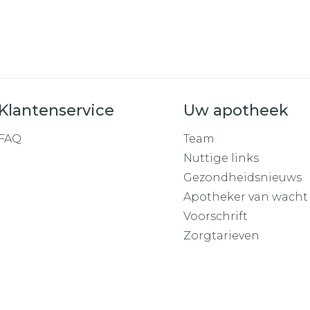
Toon mee
orging
Supplementen
Insectenw
middelen
n
Mondmaskers
rnissen
d -
huid
Klantenservice
Uw apotheek
uid
FAQ
Team
Nuttige links
Gezondheidsnieuws
Apotheker van wacht
Voorschrift
Zelfbruiner
Scheren
Zorgtarieven