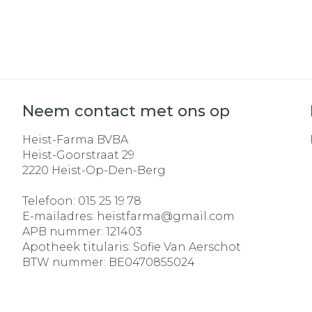
Haar
Gezichtsverz
Pillendozen e
Pigmentstoo
accessoires
Gevoelige hui
geïrriteerde 
Neem contact met ons op
Gemengde h
Heist-Farma BVBA
Doffe huid
Heist-Goorstraat 29
2220
Heist-Op-Den-Berg
Toon meer
Telefoon:
015 25 19 78
E-mailadres:
heistfarma@
gmail.com
APB nummer:
121403
Snurken
Apotheek titularis:
Sofie Van Aerschot
BTW nummer:
BE0470855024