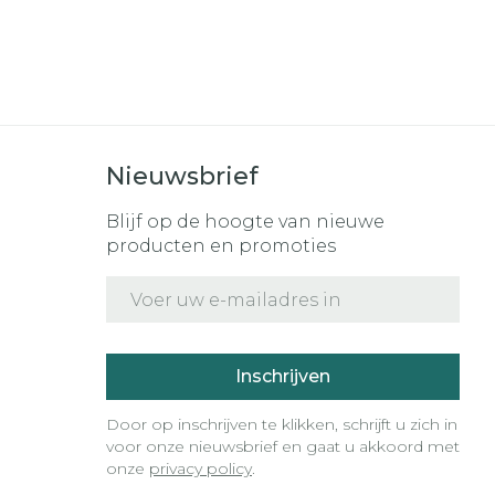
r
erende
Parfums en
geurproducten
Nieuwsbrief
Blijf op de hoogte van nieuwe
producten en promoties
E-mail adres
CBD
Inschrijven
Door op inschrijven te klikken, schrijft u zich in
voor onze nieuwsbrief en gaat u akkoord met
onze
privacy policy
.