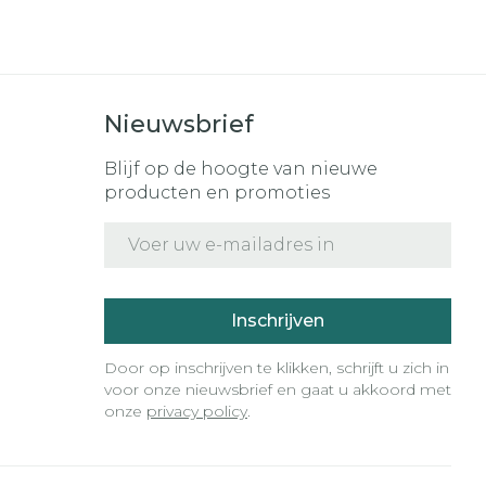
nk
s
Bed
ding zon
Doorliggen - decubitis
r
Toon meer
gie
Urinewegen
Nieuwsbrief
Blijf op de hoogte van nieuwe
eid,
Stoppen met roken
producten en promoties
n stress
it en intieme
Gezichtsreiniging -
E-mail adres
ontschminken
en
Instrumenten
 -
 en
Reinigingsmelk, -
sche
Anti tumor middelen
ptie
crème, -olie en gel
Inschrijven
zijn
Tonic - lotion
Anesthesie
Door op inschrijven te klikken, schrijft u zich in
erzorging
Micellair water
voor onze nieuwsbrief en gaat u akkoord met
onze
privacy policy
.
Specifiek voor de ogen
hie
Diverse
r
Toon meer
oet
geneesmiddelen