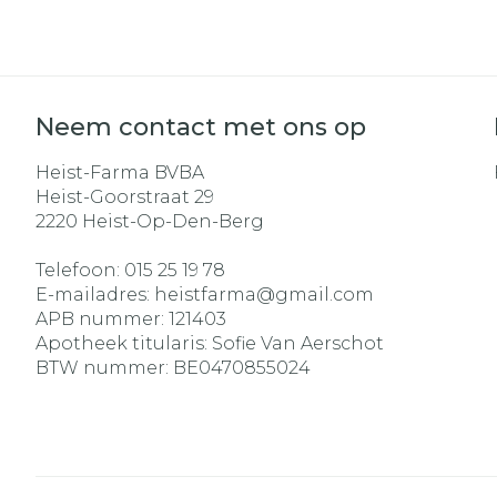
Aerosol acces
Blaren
Creme, gel e
Zuurstof
Eelt
Eksteroog - 
Ademhalingss
Neem contact met ons op
Toon meer
Heist-Farma BVBA
Spieren en ge
Heist-Goorstraat 29
Specifiek vo
2220
Heist-Op-Den-Berg
Naalden en s
Lichaamsver
Telefoon:
015 25 19 78
Infecties
Spuiten
E-mailadres:
heistfarma@
gmail.com
Deodorant
APB nummer:
121403
Oplossing voo
Gezichtsverz
Apotheek titularis:
Sofie Van Aerschot
Naalden
BTW nummer:
BE0470855024
Luizen
Naalden voor
insulinepen -
Diagnostica
pennaalden
Toon meer