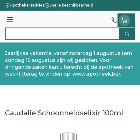
Ga naar de inhoud
Apothekersadvies
Snelle beschikbaarheid
Menu
Zoek
Product, merk, categorie...
Jaarlijkse vakantie: vanaf zaterdag 1 augustus tem
zondag 16 augustus zijn wij gesloten. Voor
dringende zaken kan u terecht bij de apotheek van
wacht (terug te vinden op: www.apotheek.be).
Caudalie Schoonheidselixir 100ml