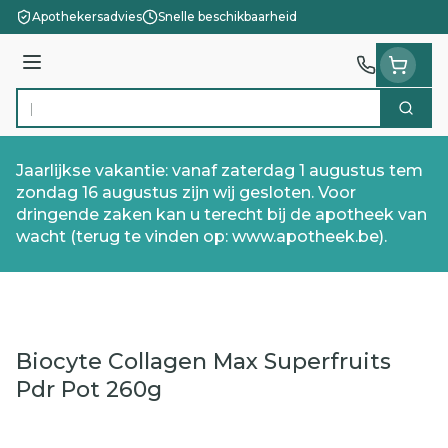
Ga naar de inhoud
Apothekersadvies
Snelle beschikbaarheid
Menu
Zoek
Product, merk, categorie...
Jaarlijkse vakantie: vanaf zaterdag 1 augustus tem
zondag 16 augustus zijn wij gesloten. Voor
dringende zaken kan u terecht bij de apotheek van
wacht (terug te vinden op: www.apotheek.be).
Biocyte Collagen Max Superfruits
Pdr Pot 260g