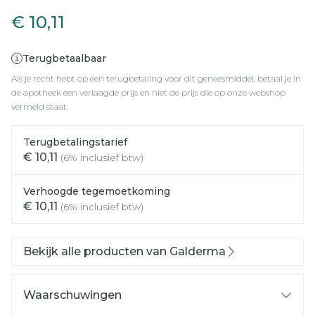
€ 10,11
Terugbetaalbaar
Als je recht hebt op een terugbetaling voor dit geneesmiddel, betaal je in
de apotheek een verlaagde prijs en niet de prijs die op onze webshop
vermeld staat.
Terugbetalingstarief
€ 10,11
(6% inclusief btw)
Verhoogde tegemoetkoming
€ 10,11
(6% inclusief btw)
Bekijk alle producten van Galderma
Waarschuwingen