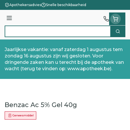
Ga naar de inhoud
Apothekersadvies
Snelle beschikbaarheid
Menu
Zoek
Product, merk, categorie...
Jaarlijkse vakantie: vanaf zaterdag 1 augustus tem
zondag 16 augustus zijn wij gesloten. Voor
dringende zaken kan u terecht bij de apotheek van
wacht (terug te vinden op: www.apotheek.be).
Benzac Ac 5% Gel 40g
Geneesmiddel