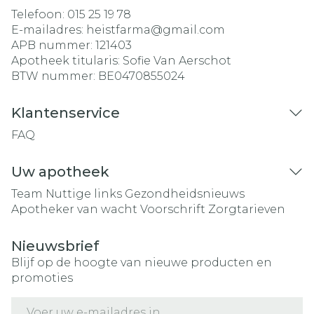
Telefoon:
015 25 19 78
E-mailadres:
heistfarma@
gmail.com
APB nummer:
121403
Apotheek titularis:
Sofie Van Aerschot
BTW nummer:
BE0470855024
Klantenservice
FAQ
Uw apotheek
Team
Nuttige links
Gezondheidsnieuws
Apotheker van wacht
Voorschrift
Zorgtarieven
Nieuwsbrief
Blijf op de hoogte van nieuwe producten en
promoties
E-mail adres