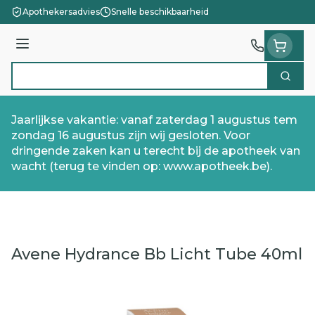
Ga naar de inhoud
Apothekersadvies
Snelle beschikbaarheid
Menu
Zoek
Product, merk, categorie...
Jaarlijkse vakantie: vanaf zaterdag 1 augustus tem
zondag 16 augustus zijn wij gesloten. Voor
dringende zaken kan u terecht bij de apotheek van
wacht (terug te vinden op: www.apotheek.be).
Avene Hydrance Bb Licht Tube 40ml